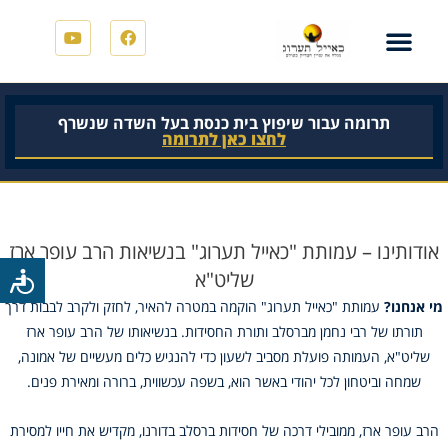
תרומה עבור שיפוץ בית כנסת בעל השדה שנשרף
לחצו כאן לתרומה
אודותינו – עמותת "כאייל תערוג" בנשיאות הרב עופר ארז
שליט"א
מי אנחנו?
עמותת "כאייל תערוג" הוקמה במטרה להאיר, לחזק ולקרב לבבות דרך
תורתו של רבי נחמן מברסלב ותורת החסידות. בנשיאותו של הרב עופר ארז
שליט"א, העמותה פועלת מסביב לשעון כדי להנגיש כלים מעשיים של אמונה,
שמחה וביטחון לכל יהודי באשר הוא, בשפה עכשווית, ברורה ומאירת פנים.
הרב עופר ארז, ממובילי דרכה של חסידות ברסלב בדורנו, מקדיש את חייו למסירת