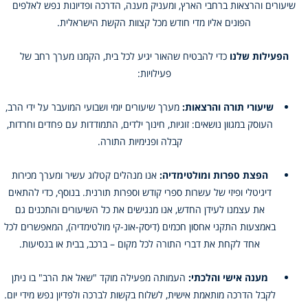
שיעורים והרצאות ברחבי הארץ, ומעניק מענה, הדרכה ופדיונות נפש לאלפים
הפונים אליו מדי חודש מכל קצוות הקשת הישראלית.
הפעילות שלנו
כדי להבטיח שהאור יגיע לכל בית, הקמנו מערך רחב של
פעילויות:
שיעורי תורה והרצאות:
מערך שיעורים יומי ושבועי המועבר על ידי הרב,
העוסק במגוון נושאים: זוגיות, חינוך ילדים, התמודדות עם פחדים וחרדות,
קבלה ופנימיות התורה.
הפצת ספרות ומולטימדיה:
אנו מנהלים קטלוג עשיר ומערך מכירות
דיגיטלי ופיזי של עשרות ספרי קודש וספרות תורנית. בנוסף, כדי להתאים
את עצמנו לעידן החדש, אנו מנגישים את כל השיעורים והתכנים גם
באמצעות התקני אחסון חכמים (דיסק-אונ-קי מולטימדיה), המאפשרים לכל
אחד לקחת את דברי התורה לכל מקום – ברכב, בבית או בנסיעות.
מענה אישי והלכתי:
העמותה מפעילה מוקד "שאל את הרב" בו ניתן
לקבל הדרכה מותאמת אישית, לשלוח בקשות לברכה ולפדיון נפש מידי יום.