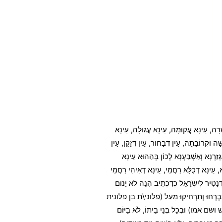
ָׁרָה, עֵינָא עֲקוּמָה, עֵינָא עֲגוּלָה, עֵינָא
ּקְרוֹבָתָהּ, עַיִן דְּבָחוּר, עַיִן דְּזָקֵן, עַיִן
ּזֵרְנָא וְאַשְׁבַּעְנָא לְכוֹן בְּהַהוּא עֵינָא
ָא, עֵינָא דְכֻלָּא רַחֲמֵי, עֵינָא דְאִיהִי רַחֲמֵי
דְנָטִיר לְיִשְֹרָאֵל כְּדִכְתִיב הִנֵּה לֹא יָנוּם
קוּ וְתִבְרְחוּ וְתַרְחִיקוּ מֵעַל (פלוני\ת בן פלונית
ו) וּבְכָל בְּנֵי בֵיתוֹ, לֹא בַיּוֹם