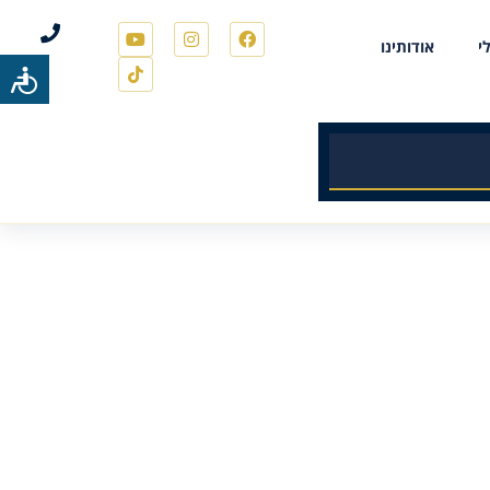
י
אודותינו