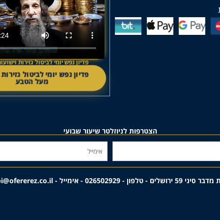
פדיון נפש יומי לביטול גזירות וישו
פדיון נפש יומי לביטול גזירות 
מעל הטבע
הצטרפות לניוזלטר שיעור שבועי
לים - טלפון - 026502929 - אימייל - rabbi@ofererez.co.il