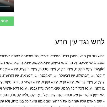
תרומה
לחש נגד עין הרע
לחש נגד עין הרע, ממרן רבינו החיד"א זיע"א, כפי שכתבה בספרו "עבודת
מַשְׁבִּיעַ אֲנִי עֲלֵיכֶם כָּל מִין עֵינָא בִישָׁא, עֵינָא אוּכְמָא, עֵינָא צָרוֹבָא, עֵינָא תִכ
שׁוֹקַעַת, עֵינָא בוֹלֶטֶת, עֵינָא רוֹאָה, עֵינָא מַבֶּטֶת, עֵינָא בוֹקַעַת, עֵינָא שׁוֹאֶבֶת, עֵינָא ד
דִּזְקֵנָה, עַיִן דִּבְתוּלָה, עַיִן דִּבְעוּלָה, עַיִן דְּאַלְמָנָה, עַיִן דִּנְשֹוּאָה, עַיִן דִּגְרוּשָ
עִילָאָה, עֵינָא קַדִּישָׁא, עֵינָא חַדָּא, עֵינָא חִוָּורָא, עֵינָא דְאִיהִי חִיוַּור גּוֹ חִיוַּור, ע
גּוֹ רַחֲמֵי, עֵינָא דְכָלֵיל כָּל רַחֲמֵי, עֵינָא דְלֵית עֲלָהּ גַּבְנִינֵי, עֵינָא דְלָא אִדְּמִיךְ וְל
וְלֹא יִישָׁן שׁוֹמֵר יִשְֹרָאֵל, וּכְתִיב הִנֵּה עֵין יְיָ אֶל יְרֵאָיו לַמְיַחֲלִים לְחַסְדּוֹ, בְּה
– שם האדם עליו אומרים את הלחש ושם אמו) וּמֵעַל כָּל בְּנֵי בֵיתוֹ, וְלֹא יִהְיֶ