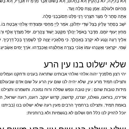
וְלֹא בַלַּיְלָה, לֹא בְהָקִיץ וְלֹא בַחֲלוֹם, וְלֹא בְּשׁוּם אֵבֶר מֵרְמַ"ח אֵבָרָיו, וְלֹא
מֵהַיּוֹם וּלְעוֹלָם. אָמֵן נֶצַח סֶלָה וָעֶד.
אַתָּה סֵתֶר לִי מִצַּר תִּצְּרֵנִי רָנֵּי פַלֵּט תְּסוֹבְבֵנִי סֶלָה.
יֹשֵׁב בְּסֵתֶר עֶלְיוֹן בְּצֵל שַׁדַּי יִתְלוֹנָן. אֹמַר לַיְיָ מַחְסִי וּמְצוּדָתִי אֱלֹהַי אֶבְטַח בּו
מֵחֵץ יָעוּף יוֹמָם. מִדֶּבֶר בָּאֹפֶל יַהֲלֹךְ מִקֶּטֶב יָשׁוּד צָהֳרָיִם. יִפֹּל מִצִּדְּךָ אֶלֶף וּרְב
אֵלֶיךָ רָעָה וְנֶגַע לֹא יִקְרַב בְּאָהֳלֶךָ. כִּי מַלְאָכָיו יְצַוֶּה לָּךְ לִשְׁמָרְךָ בְּכָל דְּרָכֶיךָ. עַל
שְׁמִי. יִקְרָאֵנִי וְאֶעֱנֵהוּ עִמּוֹ אָנֹכִי בְצָרָה אֲחַלְּצֵהוּ וַאֲכַבְּדֵהוּ. אֹרֶךְ יָמִים אַשְׂבִּיעֵה
שלא ישלוט בנו עין הרע
יהי רצון מלפניך יהוה אלהי ואלהי אבותינו שתראה בענינו ודחקנו ועמלינו
ותצילנו תמיד מרע עין, שלא יהיה לנו שום עין הרע על שום אדם שבעול
מידות טובות שהם : עין טובה ונפש שפלה ורוח נמוכה. ותשמרנו ותצילנ
אדירנו, בוראנו, גואלנו, יוצרנו, קדושנו, קדוש יעקב. רוענו, רועה ישר
באמת תמיד. ותצילנו ברחמיך הרבים מעין רעה שלא ישלוט בנו (בביתנו וז
יוכל להזיק לנו כלל חס ושלום לא בגשמיות ולא ברוחניות: