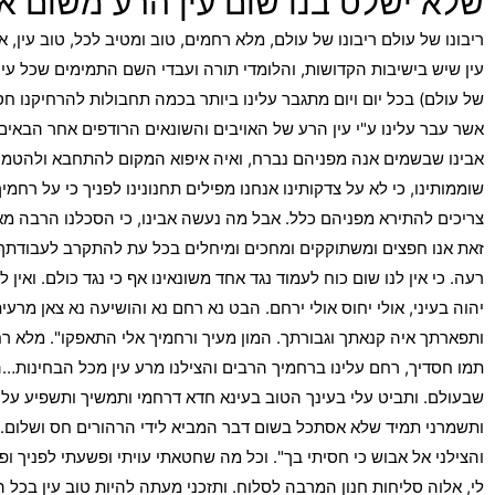
שלא ישלט בנו שום עין הרע משום 
ריבונו של עולם ריבונו של עולם, מלא רחמים, טוב ומטיב לכל, טוב עי
עין שיש בישיבות הקדושות, והלומדי תורה ועבדי השם התמימים שכל עינם ל
של עולם) בכל יום ויום מתגבר עלינו ביותר בכמה תחבולות להרחיקנו ח
אשר עבר עלינו ע"י עין הרע של האויבים והשונאים הרודפים אחר הבאים
אבינו שבשמים אנה מפניהם נברח, ואיה איפוא המקום להתחבא ולהטמן מפ
שוממותינו, כי לא על צדקותינו אנחנו מפילים תחנונינו לפניך כי על רחמי
צריכים להתירא מפניהם כלל. אבל מה נעשה אבינו, כי הסכלנו הרבה מאד. ח
זאת אנו חפצים ומשתוקקים ומחכים ומיחלים בכל עת להתקרב לעבודתך בא
רעה. כי אין לנו שום כוח לעמוד נגד אחד משונאינו אף כי נגד כולם. ואין ל
יהוה בעיני, אולי יחוס אולי ירחם. הבט נא רחם נא והושיעה נא צאן מרע
ותפארתך איה קנאתך וגבורתך. המון מעיך ורחמיך אלי התאפקו". מלא רח
תמו חסדיך, רחם עלינו ברחמיך הרבים והצילנו מרע עין מכל הבחינות…ה
שבעולם. ותביט עלי בעינך הטוב בעינא חדא דרחמי ותמשיך ותשפיע עלי טו
ותשמרני תמיד שלא אסתכל בשום דבר המביא לידי הרהורים חס ושלום. ול
והצילני אל אבוש כי חסיתי בך". וכל מה שחטאתי עויתי ופשעתי לפניך ופ
לי, אלוה סליחות חנון המרבה לסלוח. ותזכני מעתה להיות טוב עין בכל 