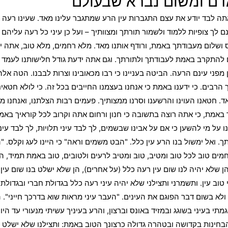
אדם ומשום נברא שבעולם
ן, אתה לבד יודע את עצם התגברות עין הרע שמתגבר עלינו מאד. שעינו רע
ך צופיות ללמוד ולשמור תורתך ומצוותיך – ועל כן עיני כל רעה עליהם וג
ס ושלום מעבודתך באמת, ורודף אותנו מאד. מלא רחמים, מלא טוב, אתה 
 להתקרב באמת לעבודתך ולתורתך. וגם אתה ידעת גודל חלישותנו לעמד נ
ני עינם הרעה. הביטה בעניינו כי רבו מכאובינו וצרות לבבנו. הטה אלהי
ך הרבים. כי ידענו באמת כי אנחנו בעצמנו החייבים בכל זה. כי לולא חטאינ
טאנו העוינו והרשענו וסרנו ממצותיך. פעמים רבות הצלתנו, ואנחנו מרינו 
מת, כי אתה רוצה בתשובה כי חנון ורחום אתה וקרוב לכל קוראיך באמת,
נו על מי להשען כי אם על אבינו שבשמים, לך לבד עיני תלויות, לך לבד עיני 
יתך. ואל ימשול בנו הרע עין כלל. "הבט משמים וראה" כי היינו לעג וקלס.
מים טוב לכל טוב ומטיב, טוב ומטיב לרעים ולטובים, טוב באמת תמיד, הט
ן שלא יהיה לנו שום עין רעה כלל (על אחרים), הן שלא ישלט בנו שום עי
ב עין. ותשמרני ותצילני שלא יהיה עיני רעה כלל בגדולת חברי ובגדולת 
א בשום דבר הפוגם את העינים. "העבר עיני מראות שוא בדרכך חייני". ה
גמתי בעיני בשוגג ובמזיד באונס וברצון, והרע בעיניך עשיתי מנעורי עד ה
הבחינות בקדושה ובטהרה גדולה כרצונך הטוב באמת: ותצילנו שלא ישלט ב