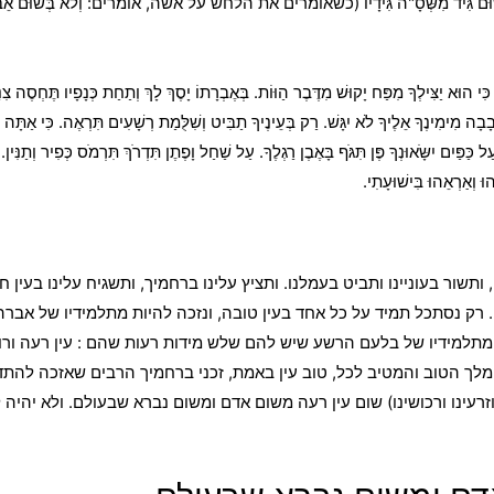
 בְּשׁוּם גִּיד מִשְּׁסָ"ה גִּידָיו (כשאומרים את הלחש על אשה, אומרים: וְלֹא בְּשׁוּם אֵבֶר מֵא
ֹ. כִּי הוּא יַצִּילְךָ מִפַּח יָקוּשׁ מִדֶּבֶר הַוּוֹת. בְּאֶבְרָתוֹ יָסֶךְ לָךְ וְתַחַת כְּנָפָיו תֶּחְסֶה
ָבָה מִימִינֶךָ אֵלֶיךָ לֹא יִגָּשׁ. רַק בְּעֵינֶיךָ תַבִּיט וְשִׁלֻּמַת רְשָׁעִים תִּרְאֶה. כִּי אַתָּה יְ
 כַּפַּיִם יִשָֹּאוּנְךָ פֶּן תִּגֹּף בָּאֶבֶן רַגְלֶךָ. עַל שַׁחַל וָפֶתֶן תִּדְרֹךְ תִּרְמֹס כְּפִיר וְתַנִּין. 
וּ וְאַרְאֵהוּ בִּישׁוּעָתִי.
, ותשור בעוניינו ותביט בעמלנו. ותציץ עלינו ברחמיך, ותשגיח עלינו בעי
ם. רק נסתכל תמיד על כל אחד בעין טובה, ונזכה להיות מתלמידיו של אב
ו מתלמידיו של בלעם הרשע שיש להם שלש מידות רעות שהם : עין רעה ורוח
אל, המלך הטוב והמטיב לכל, טוב עין באמת, זכני ברחמיך הרבים שאזכה להת
רעינו ורכושינו) שום עין רעה משום אדם ומשום נברא שבעולם. ולא יהיה 