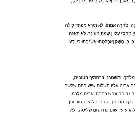
ֵבָרֶיהָ, וְלֹא בְּשׁוּם גִּיד מִגִּידֶיהָ),
 צִנָּה וְסֹחֵרָה אֲמִתּוֹ. לֹא תִירָא מִפַּחַד לָיְלָה
יָ מַחְסִי עֶלְיוֹן שַׂמְתָּ מְעוֹנֶךָ. לֹא תְאֻנֶּה
כִּי בִי חָשַׁק וַאֲפַלְּטֵהוּ אֲשַׂגְּבֵהוּ כִּי יָדַע
ן חמלתך. ותשמרנו ברחמיך הטובים,
רהם אבינו עליו השלום שיש בהם שלשה
 גבוהה ונפש רחבה. אבינו מלכנו,
דבק במדותיך הטובים להיות טוב עין
להרע עין שום כח ושום שליטה. ולא