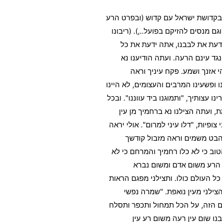
ה בקדושת ישראל עם קדוש (ובפרט הרע
ם מנסים להזיקם בפועל..,). (ריבונו
ידעת את לבבנו, אתה ידעת את כל
גד עינם הרעה. ועתה הודיענו נא
 אזנך ושמע. פקח עיניך וראה
ו ופשעינו המרבים והעצומים, לא היינו
עצותיך, "ותמוגנו ביד עווננו". ובכל
 ועתה הצילנו נא ברחמיך מן עין
צופיות, "דלו עיני למרום". אולי יראה
 "הבט משמים וראה מזבול קודשך
וב כי לא כלו רחמיך והמרחם כי לא
ן הרע משום אדם ומשום נברא
כל העולם כולו. ותצילני מפגם הראות
צילני מעין נואפת. "שמרה נפשי
יום הזה, על הכל תמחול ותכפר ותסלח
נו שום עין רעה משום רע עין