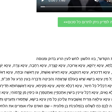
 לפדיון ניתן לתרום כל סכום>>
 הקודש", בזו הלשון: לחש לעין הרע בדוק ומנוסה
ְלְתָא, עֵינָא יָרוֹקָא, עֵינָא אֲרוּכָה, עֵינָא קְצָרָה, עֵינָא רְחָבָה, עֵינָא צָרָה, עֵינָא יְש
ִדְכוּרָא, עֵינָא דְּנוּקְבָא, עֵינָא דְאִישׁ וְאִשְׁתּוֹ, עַיִן דְּאִשָּׁה וּבִתָּהּ, עֵינָא דְּאִשָּׁה ו
ׁה, כָּל מִין עֵינָא בִישָׁא שֶׁיֵּשׁ בָּעוֹלָם שֶׁרָאֲתָה וְהִבִּיטָה וְדִבְּרָה בְּעַיִן הָרָע עַל פב"פ, גָ
ֵינָא דְכָלֵיל כָּל חִיוַּור, עֵינָא דְכֻלָּא יְמִינָא, עֵינָא פְקִיחָא, עֵינָא דְאַשְׁגָּחוּתָא תְּדִיר
ָא נָאִים, עֵינָא דְכָל עֵיינִין בִּישִׁין אִתְכַּפְיָין וְאִתְטַמְּרָן גּוֹ כֵיפִין מִן קֳדָמוֹהִי, עֵינָא 
ַהִיא עֵינָא עִילָאָה גְּזֵרִית וְאַשְׁבָּעִית עֲלֵיכוֹן כָּל מִין עֵינָא בִישָׁא, שֶׁתָּסוּרוּ וְתַעַרְ
ה לָכֶם כֹּחַ לִשְׁלוֹט ב(פלוני\ת בן פלונית – שם האדם עליו אומרים את הלחש ושם אמ