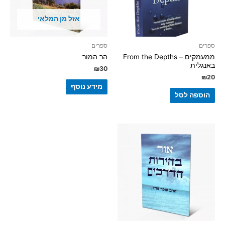
אזל מן המלאי
ספרים
ספרים
ממעמקים – From the Depths
הר המור
באנגלית
₪
30
₪
20
מידע נוסף
הוספה לסל