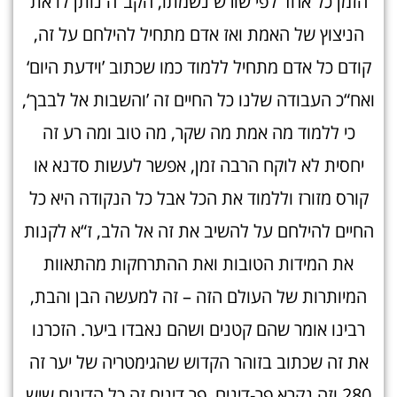
הזמן כל אחד לפי שורש נשמתו, הקב“ה נותן לו את
הניצוץ של האמת ואז אדם מתחיל להילחם על זה,
קודם כל אדם מתחיל ללמוד כמו שכתוב ’וידעת היום‘
ואח“כ העבודה שלנו כל החיים זה ’והשבות אל לבבך‘,
כי ללמוד מה אמת מה שקר, מה טוב ומה רע זה
יחסית לא לוקח הרבה זמן, אפשר לעשות סדנא או
קורס מזורז וללמוד את הכל אבל כל הנקודה היא כל
החיים להילחם על להשיב את זה אל הלב, ז“א לקנות
את המידות הטובות ואת ההתרחקות מהתאוות
המיותרות של העולם הזה – זה למעשה הבן והבת,
רבינו אומר שהם קטנים ושהם נאבדו ביער. הזכרנו
את זה שכתוב בזוהר הקדוש שהגימטריה של יער זה
280 וזה נקרא פר-דינים. פר דינים זה כל הדינים שיש