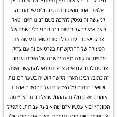
הצדיקים זה לא איזה רעיון מעורפל של איזה צדיק
אלא זה אחד מהיסודות הכי גדולים של התורה,
למעשה זה נפסק להלכה בשם רבינו חיים ויטאל
שאם א“א להעלות שום דבר רוחני בלי נשמה של
צדיק. יש בזה עוד כלל ויסוד: כשאדם עושה את
הפעולה של ההתקשרות בפרט אם זה עם צדיק
מסויים, זה קורה כפי המחשבה של האדם ואנחנו
צריכים לברר עם איזה צדיקים כדאי להתקשר, איפה
זה כתוב? רבינו האר“י מקשה קושייה בשער הכוונות
ושואל: בברכה על הצדיקים ועל החסידים אנחנו
אומרים ’ושים חלקנו עמהם‘, שואל רבינו האר“י מה
הכוונה? יבוא עכשיו אדם שהוא בעל עבירות, מתפלל
18 ואומר ושים חלקנו עמהם, תשים את החלק שלי