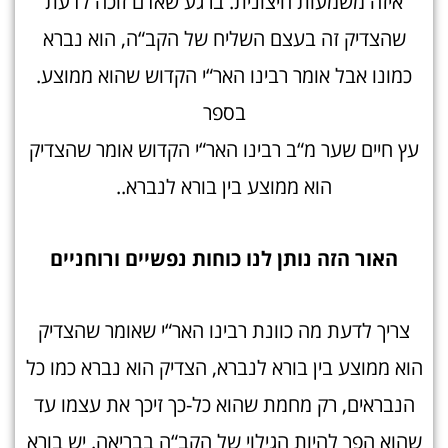
איזה משמעות חיצונית. ברגע שאדם זוכה לדעת
שהצדיק זה בעצם השליח של הקב“ה, הוא נברא
כמונו אבל אומר רבינו האר“י הקדוש שהוא ממוצע.
בספר
עץ חיים שער מ“ב רבינו האר“י הקדוש אומר שהצדיק
הוא ממוצע בין בורא לנברא..
האור הזה נותן לנו כוחות נפשיים ורוחניי
ם
צריך לדעת מה כוונת רבינו האר“י שאומר שהצדיק
הוא ממוצע בין בורא לנברא, הצדיק הוא נברא כמו כל
הנבראים, רק מחמת שהוא כל-כך זיכך את עצמו עד
שהוא הפך להיות הגילוי של הקב“ה בבריאה. יש בורא