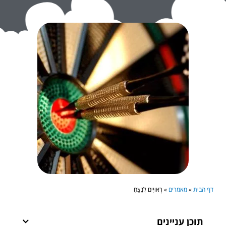
דף הבית
»
מאמרים
»
רְאוּיִים לְנַצֵּחַ
תוכן עניינים