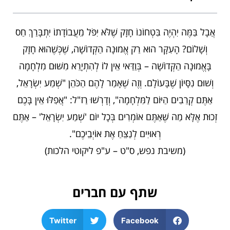
אֲבָל בַּמֶּה יִהְיֶה בִּטְחוֹנוֹ חָזָק שֶׁלֹּא יִפֹּל מֵעֲבוֹדָתוֹ יִתְבָּרַךְ חַס
וְשָׁלוֹם? הָעִקָּר הוּא רַק אֱמוּנָה הַקְּדוֹשָׁה, שֶׁכְּשֶׁהוּא חָזָק
בָּאֱמוּנָה הַקְּדוֹשָׁה – בְּוַדַּאי אֵין לוֹ לְהִתְיָרֵא מִשּׁוּם מִלְחָמָה
וְשׁוּם נִסָּיוֹן שֶׁבָּעוֹלָם. וְזֶה שֶׁאָמַר לָהֶם הַכֹּהֵן "שְׁמַע יִשְׂרָאֵל,
אַתֶּם קְרֵבִים הַיּוֹם לַמִּלְחָמָה", וְדָרְשׁוּ רַז"ל: "אֲפִלּוּ אֵין בָּכֶם
זְכוּת אֶלָּא מַה שֶּׁאַתֶּם אוֹמְרִים בְּכָל יוֹם 'שְׁמַע יִשְׂרָאֵל' – אַתֶּם
רְאוּיִים לְנַצֵּחַ אֶת אוֹיְבֵיכֶם".
(משיבת נפש, ס"ט – ע"פ ליקוטי הלכות)
שתף עם חברים
Twitter
Facebook