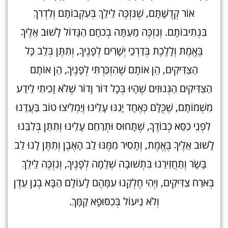
אוֹר קְדֻשָּׁתָם, שֶׁנִּזְכֶּה לֵילֵךְ בְּעִקְבוֹתָם וְלִדְרךְ
בִּנְתִיבוֹתָם. וְנִזְכֶּה מֵעַתָּה בְכחָם הַגָּדוֹל לָשׁוּב אֵלֶיךָ
בֶּאֱמֶת וְלָלֶכֶת בְּדַרְכֵי יְשָׁרִים לְפָנֶיךָ, וְתִתֶּן בְּלֵב כָּל
הַצַּדִּיקִים, הֵן אוֹתָם שֶׁהִזְכַּרְתִּי לְפָנֶיךָ, הֵן אוֹתָם
הַצַּדִּיקִים הַגְּנוּזִים שֶׁהָיוּ בְּכָל דּוֹר וָדוֹר שֶׁלֹא זָכִיתִי לֵידַע
מִשְׁמוֹתָם, שֶׁכֻּלָּם כְּאֶחָד יָגִנּוּ עָלֵינוּ וְיַמְלִיצוּ טוֹב בַּעֲדֵנוּ
לִפְנֵי כִסֵּא כְבוֹדֶךָ, שֶׁתָחוּס וּתְרַחֵם עָלֵינוּ וְתִתֵּן בְּלִבֵּנוּ
לָשׁוּב אֵלֶיךָ בֶּאֱמֶת, וְתָסִיר מִמֶּנּוּ לֵב הָאֶבֶן וְתִתֶּן לָנוּ לֵב
בָּשָׂר וְתַחֲזִירֵנוּ בִּתְשׁוּבָה שְׁלֵמָה לְפָנֶיךָ, וְנִזְכֶּה לֵילֵךְ
בְּארַח צַדִּיקִים, וִיְהִי חֶלְקֵנוּ עִמָּהֶם לָעוֹלָם הַבָּא בְגַן עֵדֶן
וְלֹא נֵיעוֹל בְּכִסּוּפָא קַמָּךְ.