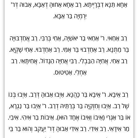
אַחָא תַּנָא דִבְּרָיְיתָא. רַב אַחָא אַחוּהָּ דְאַבָּא, אַבוּהּ דְּר'
יִרְמְיָה בַּר אַבָּא.
רַב אַחַאי. ר' אַחַאי בַר יאשִׁיָה, אַחִי בְּרִבִּי. רַב אֲחַדְבּוּיָה
בַּר מַתְנָא. רַב אַחַדְבוּי בַּר אַמִּי. רַב אַחַדְבּוּי. אַחִי שָׁקְיָא.
רַב אַחִי. אֲחִיָּה הַבַּבְלִי. רַבִּי אֲחִיָּה הַגָּדוֹל. אֲחִיתָּאִי. רַב
אַחְלִי. אַטִיטוּס.
רַב אֵיבָא. ר' אֵיבָא בַּר כָּהֲנָא. אַיְבוּ אַבוּהָּ דְּרַב. אַיְבוּ בְּנוֹ
שֶׁל רַב. אַיְבוּ וְחִזְקִיָה בַּר בְּרַתֵּיהּ דְרַב. ר' אַיְבוּ בַּר נַגְרָא,
אוֹ בַּר אַגְרִי (אֵיבוֹ וְאֵיבוֹ אֶחָד הוּא). אֵיבוֹת בַר אִיהִי. אִיבִי.
מַר אִידָאִי. רַב אִידִי. רַב אִידִי אַבוּהָּ דְּר' יַעֲקב וְהוּא בַּר בֵּי