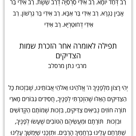
רַב דְּחַד יוֹמָא. רַב אִידִי סַרְסַיָה דְרַב שֵׁשֶׁת. רַב אִידִי בַּר
אָבִין נַגְרָא. רַב אִידִי בַּר אַבָּא. רַב אִידִי בַּר גֵרְשׁוֹן. רַב
אִידִי דְחוּטַרְיָא. רַב אִידִי
תפילה לאומרה אחר הזכרת שמות
הצדיקים
מרבי נתן מרסלב
יְהִי רָצוֹן מִלְּפָנֶיךָ ה' אֱלֹהֵינוּ וֵאלֹהֵי אֲבוֹתֵינוּ, שֶׁבִּזְכוּת כָּל
הַצַּדִּיקִים הָאֵלּוּ שֶׁהִזְכַּרְתִּי לְפָנֶיךָ, חֲסִידִים גִּבּוֹרִים מָארֵי
תוֹרָה חוֹזִים נְבִיאִים צַדִּיקִים, בִּזְכוּת שְׁמוֹתָם הַקְּדוֹשִׁים
וּבִזְכוּת תּוֹרָתָם וּמַעֲשֵׂיהֶם הַטּוֹבִים שֶׁעָשׂוּ לְפָנֶיךָ,
שֶׁתְּרַחֵם עָלֵינוּ בְרַחֲמֶיךָ הָרַבִּים. וּתְזַכֵּנִי שֶׁיֻּמְשַׁךְ עָלֵינוּ