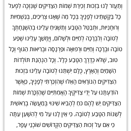
וְתַעֲזר לָנוּ בִּזְכוּת זְכִירַת שְׁמוֹת הַצַּדִּיקִים שֶׁנִּזְּכֶּה לִפְעל
כָּל בַּקָּשָׁתֵינוּ לְפָנֶיךָ בְּכָל מַה שֶּׁאָנוּ צְרִיכִים, בְּגַשְׁמִיּוּת
וְרוּחָנִיּוּת, וּתְבַטֵּל הַטֶּבַע וְתַשְׁגִּיחַ עָלֵינוּ בְהַשְׁגָּחָתְךָ
לְטוֹבָה וְלִבְרָכָה לְחַיִּים וּלְשָׁלוֹם, וְיֻמְּשַׁךְ עָלֵינוּ שֶׁפַע
טוֹבָה וּבְרָכָה וְחַיִּים וּרְפוּאָה וּפַרְנָסָה וּבְרִיאוּת הַגּוּף וְכָל
טוּב, שֶׁלּא כְּדֶרֶךְ הַטֶּבַע כְּלָל. וְכָל הַנְהָגַת תּוֹלְדוֹת
הַשָּׁמַיִם וְהָאָרֶץ, כֻּלָּם יִשְׁתַּנּוּ לְטוֹבָה עָלֵינוּ בִּזְכוּת
הַצַּדִּיקִים הַנּוֹרָאִים הָאֵלּוּ שֶׁהִזְכַּרְתִּי לְפָנֶיךָ, כַּאֲשֶׁר
הוֹדַעְתָּנוּ עַל יְדֵי צַדִּיקֶיךָ הָאֲמִתִּיִּים שֶׁהַזְכָּרַת שְׁמוֹת
הַצַּדִּיקִים יֵשׁ לָהֶם כּחַ לְהָבִיא שִׁינּוּי בְּמַעֲשֵׂה בְרֵאשִׁית
לְשַׁנּוֹת הַטֶּבַע לְטוֹבָה. כִּי אֵין לָנוּ עַל מִי לְהִשָּׁעֵן עַתָּה
כִּי אִם עַל זְכוּת הַצַּדִּיקִים הַקְּדוֹשִׁים שׁוֹכְנֵי עָפָר,