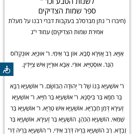
לשנות הטבע וכו' "
ספר שמות הצדיקים
(חיברו ר' נתן מברסלב בעקבות דברי רבנו על מעלת
אמירת שמות הצדיקים) עמוד י"ג
אַוְיָא. רַב אֲוִירָא סָבָא. אוֹן בַּר אֵימִי. ר' אוּנְיָא. אוּנְקְלוֹס
הַגֵּר. אוּסְטְיָיא. אוּרִי. אַבָּא אוּרְיָין אִישׁ צַיְידִין.
ר' אוֹשַׁעְיָא בְּנוֹ שֶׁל ר' יְהוּדָה הַבּוֹשֶׂם. ר' אוֹשַׁעְיָא רַבָּא
בַּר חַמָּא בַּר בִּיסְנָא. ר' אוֹשַׁעְיָא בַּר חִיָיא. ר' אוֹשַׁעְיָא
זְעִירָא דְּמִן חַבְרַיָּא. אוֹשַׁעְיָא אִישׁ טַרְיָא. ר' אוֹשַׁעְיָא בַּר
שַׁמַּאי. הוֹשַׁעְיָא הַכּהֵן. הוֹשַׁעְיָא בַּר זְעִירָא. אוֹשַׁעְיָא בַּר
זַבְדָּא. רַב הוֹשַׁעְיָא בְּרֵיהּ דְּרַב אִידִי. ר' הוֹשַׁעְיָא בְּרֵיהּ דְּר'