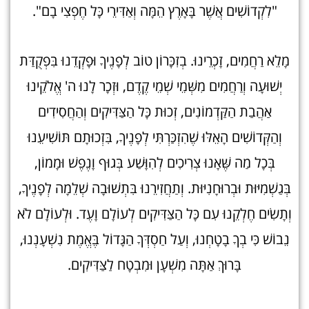
"לִקְדוֹשִׁים אֲשֶׁר בָּאָרֶץ הֵמָּה וְאַדִּירֵי כָּל חֶפְצִי בָם".
מָלֵא רַחֲמִים, זָכְרֵינוּ. בְזִכָּרוֹן טוֹב לְפָנֶיךָ וּפָקְדֵנוּ בִּפְקֻדַּת
יְשׁוּעָה וְרַחֲמִים מִשְּׁמֵי שְׁמֵי קֶדֶם, וּזְכָר לָנוּ ה' אֱלֹקֵינוּ
אַהֲבַת הַקַּדְמוֹנִים, זְכוּת כָּל הַצַּדִּיקִים וְהַחֲסִידִים
וְהַקְּדוֹשִׁים הָאֵלּוּ שֶׁהִזְכַּרְתִּי לְפָנֶיךָ, בִּזְכוּתָם תּוֹשִׁיעֵנוּ
בְּכָל מַה שֶּׁאָנוּ צְרִיכִים לְהִוָּשַׁע בְּגוּף וָנֶפֶשׁ וּמָמוֹן,
בְּגַשְׁמִיּוּת וּבְרוּחָנִיּוּת. וְתַחֲזִירֵנוּ בִּתְשׁוּבָה שְׁלֵמָה לְפָנֶיךָ,
וְתָשִׂים חֶלְקֵנוּ עִם כָּל הַצַּדִּיקִים לְעוֹלָם וָעֶד. וּלְעוֹלָם לֹא
נֵבוֹשׁ כִּי בְךָ בָטָחְנוּ, וְעַל חַסְדְּךָ הַגָּדוֹל בֶּאֱמֶת נִשְׁעָנְנוּ,
בָּרוּךְ אַתָּה מִשְׁעָן וּמִבְטָח לַצַּדִּיקִים.